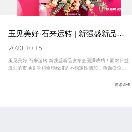
玉见美好·石来运转 | 新强盛新品发
布会圆满成功！
2023.10.15
玉见美好·石来运转|新强盛新品发布会圆满成功！面对日益
激烈的市场竞争和全球经济的不稳定性增加，新强盛企业
在10月14日举行了2023年的新品发布会，以“玉见美好·石
来运转”为主题，展示了企业的企业实力
阅读详情