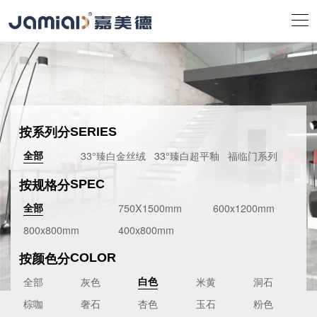
按系列分
SERIES
33°臻白金丝绒
33°臻白超平釉
福临门系列
全部
按规格分
SPEC
750X1500mm
600x1200mm
全部
800x800mm
400x800mm
按颜色分
COLOR
全部
灰色
米黄
洞石
白色
棕咖
奢石
杏色
玉石
粉色