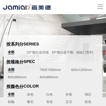
按系列分
SERIES
33°臻白金丝绒
33°臻白超平釉
福临门系列
全部
按规格分
SPEC
750X1500mm
600x1200mm
全部
800x800mm
400x800mm
按颜色分
COLOR
灰色
白色
米黄
洞石
全部
棕咖
奢石
杏色
玉石
粉色