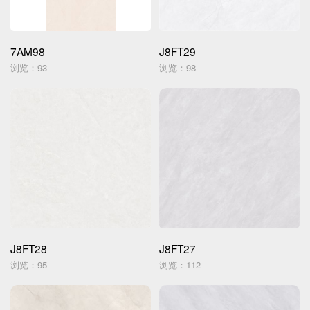
7AM98
J8FT29
浏览：93
浏览：98
J8FT28
J8FT27
浏览：95
浏览：112