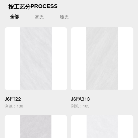
按工艺分
PROCESS
亮光
哑光
全部
J6FT22
J6FA313
浏览：130
浏览：105