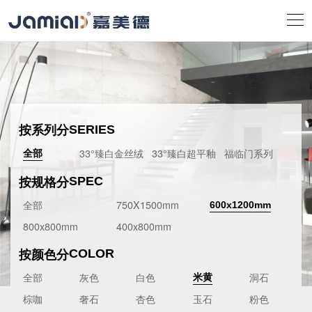
按系列分
SERIES
33°臻白金丝绒
33°臻白超平釉
福临门系列
全部
按规格分
SPEC
全部
750X1500mm
600x1200mm
800x800mm
400x800mm
按颜色分
COLOR
全部
灰色
白色
洞石
米黄
棕咖
奢石
杏色
玉石
粉色