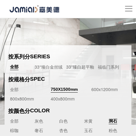
按系列分
SERIES
33°臻白金丝绒
33°臻白超平釉
福临门系列
全部
按规格分
SPEC
全部
600x1200mm
750X1500mm
800x800mm
400x800mm
按颜色分
COLOR
全部
灰色
白色
米黄
洞石
棕咖
奢石
杏色
玉石
粉色