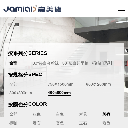
按系列分
SERIES
33°臻白金丝绒
33°臻白超平釉
福临门系列
全部
按规格分
SPEC
全部
750X1500mm
600x1200mm
800x800mm
400x800mm
按颜色分
COLOR
全部
灰色
白色
米黄
洞石
棕咖
奢石
杏色
玉石
粉色