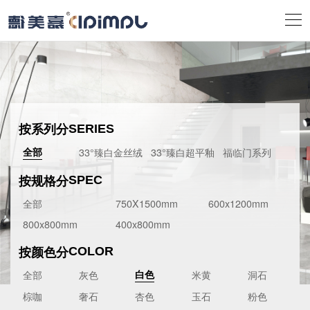
按系列分
SERIES
33°臻白金丝绒
33°臻白超平釉
福临门系列
全部
按规格分
SPEC
全部
750X1500mm
600x1200mm
800x800mm
400x800mm
按颜色分
COLOR
全部
灰色
米黄
洞石
白色
棕咖
奢石
杏色
玉石
粉色