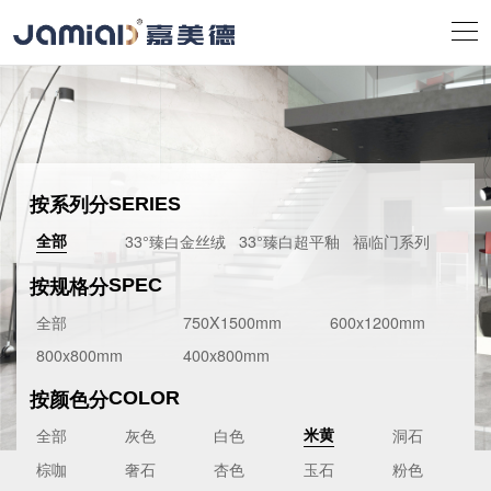
按系列分
SERIES
33°臻白金丝绒
33°臻白超平釉
福临门系列
全部
按规格分
SPEC
全部
750X1500mm
600x1200mm
800x800mm
400x800mm
按颜色分
COLOR
全部
灰色
白色
洞石
米黄
棕咖
奢石
杏色
玉石
粉色