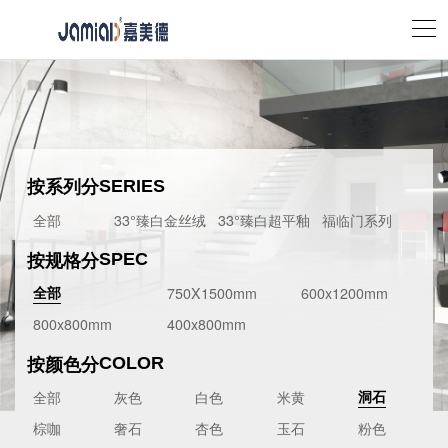
按系列分
SERIES
全部
33°臻白金丝绒
33°臻白超平釉
福临门系列
按规格分
SPEC
750X1500mm
600x1200mm
全部
800x800mm
400x800mm
按颜色分
COLOR
全部
灰色
白色
米黄
洞石
棕咖
奢石
杏色
玉石
粉色