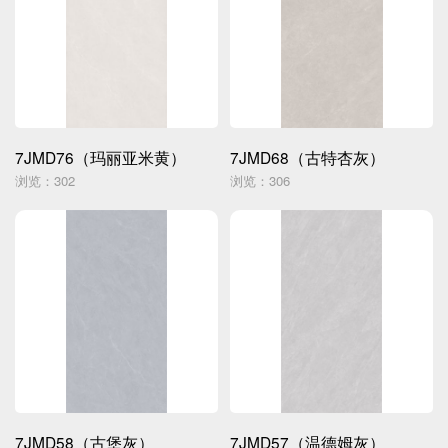
7JMD76（玛丽亚米黄）
7JMD68（古特杏灰）
浏览：302
浏览：306
7JMD58（古堡灰）
7JMD57（温德姆灰）