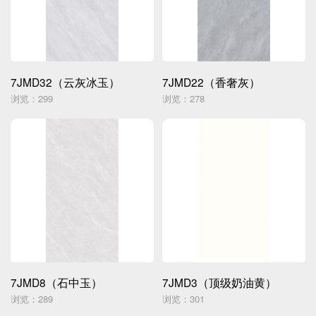
7JMD32（云灰冰玉）
7JMD22（香奢灰）
浏览：299
浏览：278
7JMD8（石中玉）
7JMD3（顶级奶油黄）
浏览：289
浏览：301