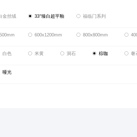
臻白金丝绒
33°臻白超平釉
福临门系列
1500mm
600x1200mm
800x800mm
40
白色
米黄
洞石
棕咖
奢
哑光