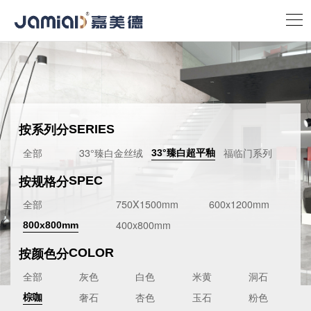
按系列分
SERIES
全部
33°臻白金丝绒
福临门系列
33°臻白超平釉
按规格分
SPEC
全部
750X1500mm
600x1200mm
400x800mm
800x800mm
按颜色分
COLOR
全部
灰色
白色
米黄
洞石
奢石
杏色
玉石
粉色
棕咖