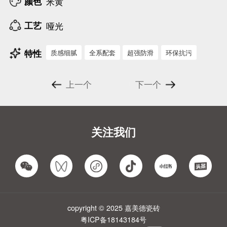
颜色
米黄
工艺
哑光
特性
质感细腻
全系配套
超强防滑
环保抗污
上一个
下一个
关注我们
copyright © 2025 嘉美德瓷砖
粤ICP备18143184号