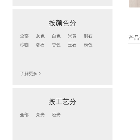
按颜色分
全部
灰色
白色
米黄
洞石
产品
棕咖
奢石
杏色
玉石
粉色
颜色
按产品色彩查找
了解更多

按工艺分
全部
亮光
哑光
工艺