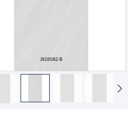
J918S82-B
