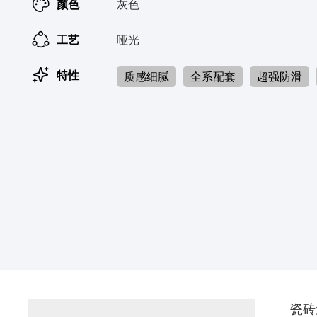
颜色
灰色
工艺
哑光
特性
质感细腻
全系配套
超强防滑
瓷砖