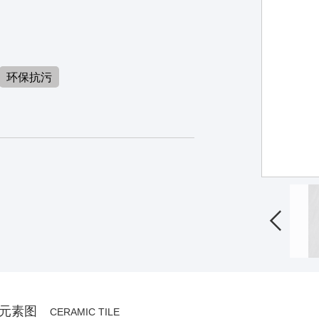
环保抗污
J918S82-A

元素图
CERAMIC TILE