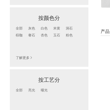
按颜色分
全部
灰色
白色
米黄
洞石
产品
棕咖
奢石
杏色
玉石
粉色
颜色
按产品色彩查找
了解更多

按工艺分
全部
亮光
哑光
工艺