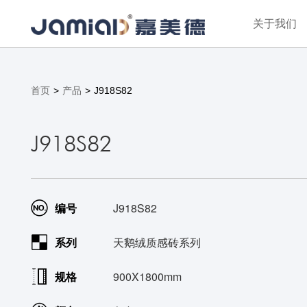
关于我们
首页
>
产品
>
J918S82
J918S82
编号
J918S82
系列
天鹅绒质感砖系列
规格
900X1800mm