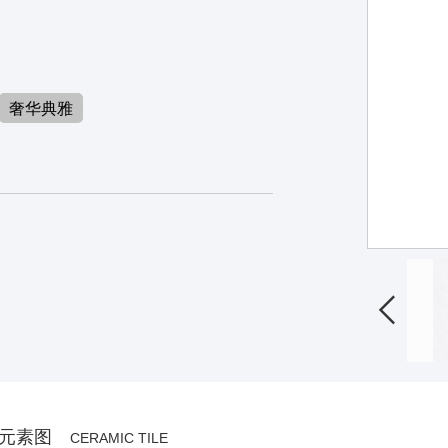
奢华典雅
9DY14-C

元素图
CERAMIC TILE