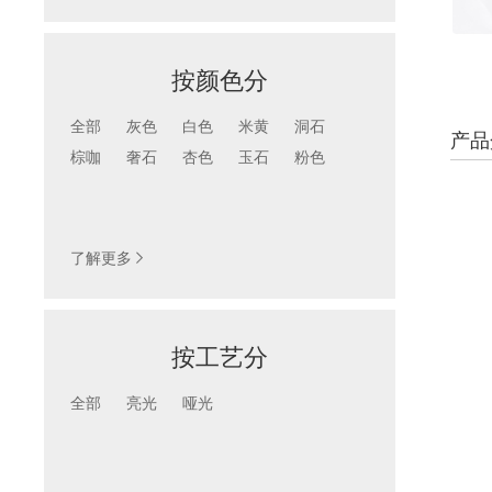
按颜色分
全部
灰色
白色
米黄
洞石
产品
棕咖
奢石
杏色
玉石
粉色
颜色
按产品色彩查找
了解更多

按工艺分
全部
亮光
哑光
工艺