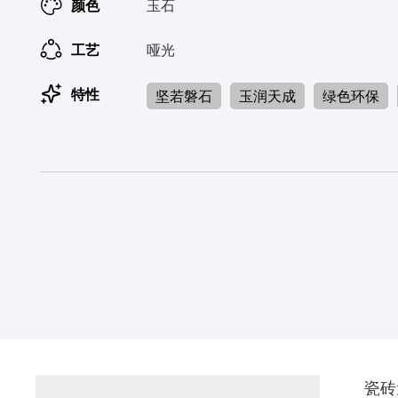
颜色
玉石
工艺
哑光
特性
坚若磐石
玉润天成
绿色环保
DY14-B
瓷砖