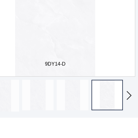
9DY14-D
