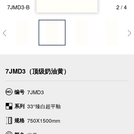
7JMD3-B
2
/
4

7JMD3（顶级奶油黄）
编号
7JMD3
系列
33°臻白超平釉
规格
750X1500mm