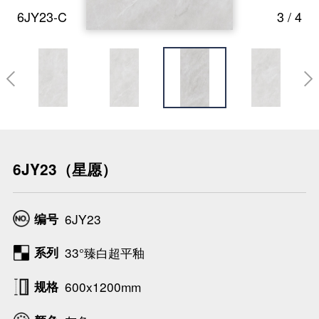
6JY23-C
3
/
4

6JY23（星愿）
编号
6JY23
系列
33°臻白超平釉
规格
600x1200mm